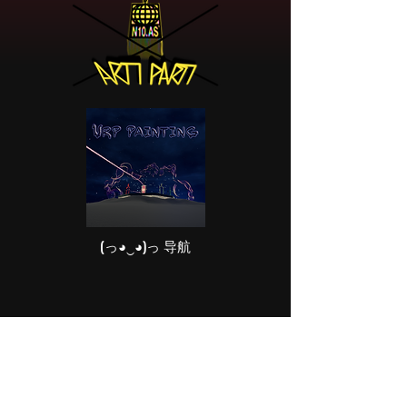
(っ◕‿◕)っ 导航