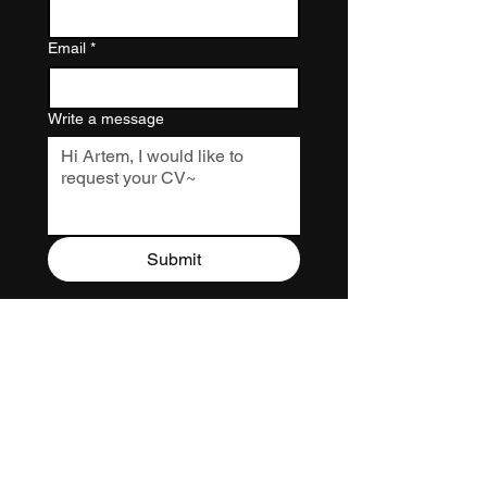
Email
*
Write a message
Submit
(っ◕‿◕)っ 导航
咨询、合作以及 \m/：
hatarti@gmail.com
♪┏(・o･)┛♪┗ ( ･o･) ┓♪♪┏(・o･)┛♪┗ ( ･o･) ┓♪♪┏(・o･)┛♪