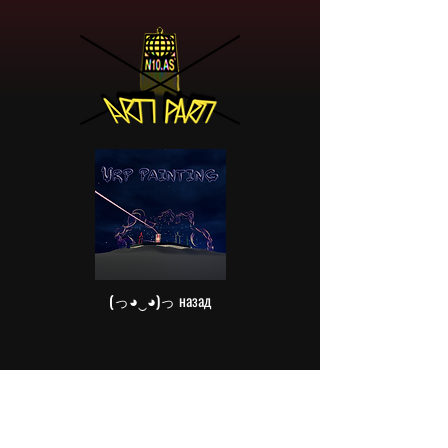
(っ◕‿◕)っ назад